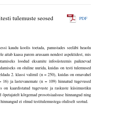
itesti tulemuste seosed
PDF
sessi kaudu koolis toetada, panustades seeläbi heaolu
le aitab kaasa parem arusaam nendest aspektidest, mis
sutamiseks loodud eksamite infosüsteemis paiknevad
ldamiseks on oluline uurida, kuidas on testi tulemused
rjeldada 2. klassi valimil (n = 250), kuidas on omavahel
 = 16) ja lastevanemate (n = 109) hinnatud tugevused
mis on kaardistatud tugevuste ja raskuste küsimustiku
d õpetajatelt kõrgemad prosotsiaalsuse hinnangud ning
hinnangud ei olnud testitulemustega oluliselt seotud.