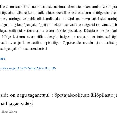
dsusel on suur huvi neuroteaduste uurimustulemuste rakendamise vastu pra
 ja õpetajate vähene kommunikatsioon keeruliste teadustulemuste tõlgendamis
Siinse uuringu eesmärk oli kaardistada, kuivõrd on rahvusvahelistes uurin
hulgas ning kas õpetajaks õppijaid iseloomustavad taustategurid (nt vanus, l
llega, milliseid väärarusaamu enam tõeseks peetakse. Küsitluses osales kok
t. Kõige levinum neuromüüt tudengite hulgas on arusaam, et inimesed õpiv
, auditiivse ja kinesteetilise õpistiiliga. Õppekavade arendus ja interdis
se õpetajakoolituse arendamisel.
ary
s://doi.org/10.12697/eha.2022.10.1.06
side on nagu taganttuul": õpetajakoolituse üliõpilaste 
ad tagasisidest
, Mari Karm