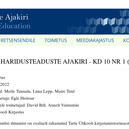
RETSENSENDILE
TOIMETUS
MEEDIAKAJASTUS
K
 HARIDUSTEADUSTE AJAKIRI - KD 10 NR 1 (
ber
 2022
d: Merle Taimalu, Liina Lepp, Maire Tuul
etaja: Egle Heinsar
eele toimetajad: David Bill, Anneli Vainumäe
ooli Kirjastus
mbri ilmumist on osaliselt rahastatud Tartu Ülikooli kirjastamistoetusest