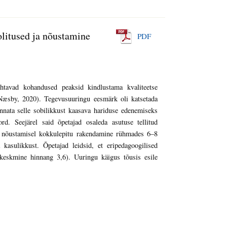
olitused ja nõustamine
PDF
ehtavad kohandused peaksid kindlustama kvaliteetse
Næsby, 2020). Tegevusuuringu eesmärk oli katsetada
innata selle sobilikkust kaasava hariduse edenemiseks
rd. Seejärel said õpetajad osaleda asutuse tellitud
nes nõustamisel kokkulepitu rakendamine rühmades 6–8
kasulikkust. Õpetajad leidsid, et eripedagoogilised
i keskmine hinnang 3,6). Uuringu käigus tõusis esile