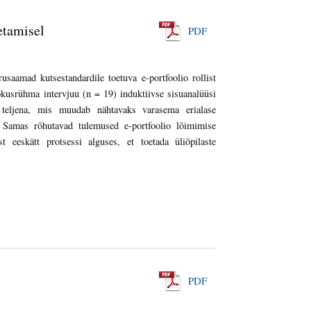
etamisel
PDF
rusaamad kutsestandardile toetuva e-portfoolio rollist
okusrühma intervjuu (n = 19) induktiivse sisuanalüüsi
te teljena, mis muudab nähtavaks varasema erialase
 Samas rõhutavad tulemused e-portfoolio lõimimise
t eeskätt protsessi alguses, et toetada üliõpilaste
PDF