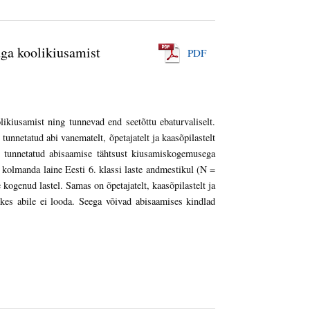
uga koolikiusamist
PDF
likiusamist ning tunnevad end seetõttu ebaturvaliselt.
tunnetatud abi vanematelt, õpetajatelt ja kaasõpilastelt
da tunnetatud abisaamise tähtsust kiusamiskogemusega
 kolmanda laine Eesti 6. klassi laste andmestikul (N =
kogenud lastel. Samas on õpetajatelt, kaasõpilastelt ja
kes abile ei looda. Seega võivad abisaamises kindlad