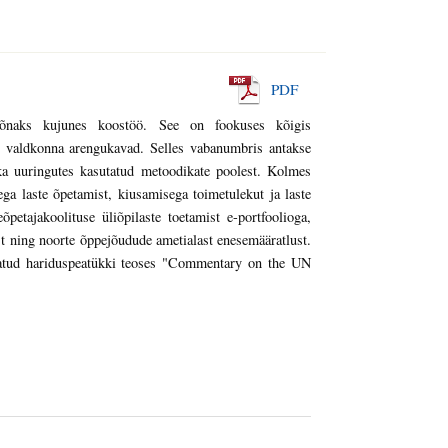
PDF
sõnaks kujunes koostöö. See on fookuses kõigis
i valdkonna arengukavad. Selles vabanumbris antakse
 ka uuringutes kasutatud metoodikate poolest. Kolmes
tega laste õpetamist, kiusamisega toimetulekut ja laste
petajakoolituse üliõpilaste toetamist e-portfoolioga,
st ning noorte õppejõudude ametialast enesemääratlust.
tatud hariduspeatükki teoses "Commentary on the UN