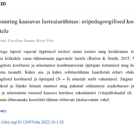
ID
uuring kaasavas lasteaiarühmas: eripedagoogilised ko
tele
kind, Carolina Šuman, Kristi Vint
stega lapsed vajavad õppimisel teistest enam toetust ning keskkonnas t
use kõikidele sama rühmaruumi jagavatele lastele (Barton & Smith, 2015; 
giliste koolituste ja nõustamise kombinatsiooni õpetajate toetamisel ning h
ühma tasandil. Kahes aia- ja kahes sobitusrühmas kaardistati eelnev oluko
ogilistel koolitustel ja õpetajaid (N = 8) nõustati veebi vahendusel. Järg
oksul ja lõpuks hinnati muutust ning pakutud sekkumiste asjakohasust ja 
d ja nõustamine toetasid kaasava hariduse rakendamist (viiepalliskaalal ol
uuta tõhusamaks koostööd rühmas töötavate täiskasvanute vahel.
ary
s://doi.org/10.12697/eha.2022.10.1.02