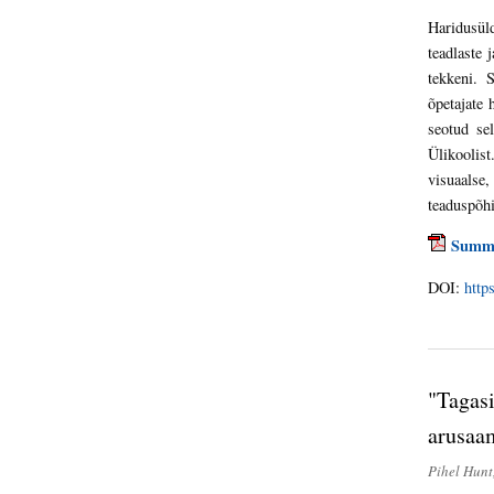
Haridusül
teadlaste
tekkeni. 
õpetajate 
seotud se
Ülikoolis
visuaalse
teaduspõhi
Summ
DOI:
http
"Tagasi
arusaam
Pihel Hunt