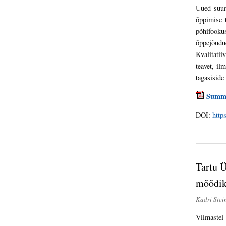
Uued suun
õppimise 
põhifooku
õppejõudud
Kvalitatii
teavet, il
tagasiside
Summ
DOI:
http
Tartu Ü
mõõdik
Kadri Ste
Viimastel