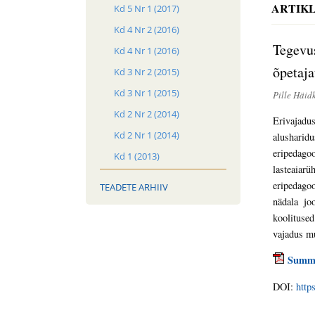
ARTIKL
Kd 5 Nr 1 (2017)
Kd 4 Nr 2 (2016)
Tegevus
Kd 4 Nr 1 (2016)
õpetaja
Kd 3 Nr 2 (2015)
Kd 3 Nr 1 (2015)
Pille Häid
Kd 2 Nr 2 (2014)
Erivajadu
Kd 2 Nr 1 (2014)
alusharid
eripedagoo
Kd 1 (2013)
lasteaiar
eripedago
TEADETE ARHIIV
nädala jo
koolituse
vajadus m
Summ
DOI:
http