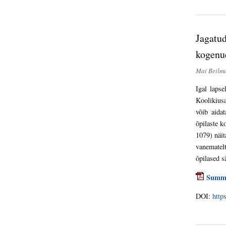
Jagatud
kogenud
Mai Beilm
Igal lapse
Koolikiusa
võib aida
õpilaste k
1079) näit
vanematel
õpilased s
Summ
DOI:
http