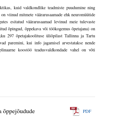
ktikas, kuid valdkondlike teadmiste puudumine ning
el on viinud mitmete väärarusaamade ehk neuromüütide
gutes esitatud väärarusaamad levinud meie tulevaste
äbitud õpingud, õppekava või töökogemus õpetajana) on
ku 297 õpetajakoolituse üliõpilast Tallinna ja Tartu
ad paremini, kui info jagamisel arvestatakse nende
tsiplinaarne koostöö teadusvaldkondade vahel on võti
ja õppejõudude
PDF