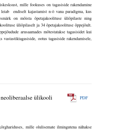
skesksust, mille fookuses on tagasiside rakendamine
 leiab endiselt kajastamist n-ö vana paradigma, kus
smärk on mõista õpetajakoolituse üliõpilaste ning
lituse üliõpilaselt ja 34 õpetajakoolituse õppejõult.
 õppejõudude arusaamades mõtestatakse tagasisidet kui
s vastastiktagasiside, ootus tagasiside rakendamisele,
neoliberaalse ülikooli
PDF
kõrghariduses, mille olulisemate ilmingutena nähakse