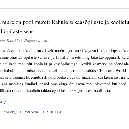
 mure on pool muret: Rahulolu kaasõpilaste ja kooliel
 õpilaste seas
ann, Kadri Soo, Dagmar Kutsar
l on õigus end koolis turvaliselt tunda, aga ometi kogevad paljud lapsed koo
mine ohustab õpilaste vaimset ja füüsilist heaolu ning takistab õppimist, kuid 
ta säilitada rahulolu koolielu ja kaasõpilastega. Artikli eesmärk on tõenda
oolirahulolu säilimisel. Kahefaktoriline dispersioonanalüüs Children’s Worldsi
as, et kiusamist kogenute rahulolu õpilaseluga on madalam kui kiusamist mitte 
t abi saamises kindlad lapsed oma eluga õpilasena rahulolevamad kui need, 
äilitada rahulolu koolielu tahkudega kiusamiskogemusest hoolimata.
ary
s://doi.org/10.12697/eha.2022.10.1.04