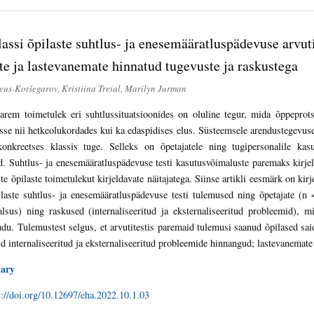
lassi õpilaste suhtlus- ja enesemääratluspädevuse arvut
te ja lastevanemate hinnatud tugevuste ja raskustega
eus-Kotšegarov, Kristiina Treial, Marilyn Jurman
arem toimetulek eri suhtlussituatsioonides on oluline tegur, mida õppeprot
se nii hetkeolukordades kui ka edaspidises elus. Süsteemsele arendustegevuse
konkreetses klassis tuge. Selleks on õpetajatele ning tugipersonalile ka
id. Suhtlus- ja enesemääratluspädevuse testi kasutusvõimaluste paremaks kirje
ste õpilaste toimetulekut kirjeldavate näitajatega. Siinse artikli eesmärk on ki
ilaste suhtlus- ja enesemääratluspädevuse testi tulemused ning õpetajate (n
alsus) ning raskused (internaliseeritud ja eksternaliseeritud probleemid), 
u. Tulemustest selgus, et arvutitestis paremaid tulemusi saanud õpilased sai
 internaliseeritud ja eksternaliseeritud probleemide hinnangud; lastevanemate 
ary
s://doi.org/10.12697/eha.2022.10.1.03