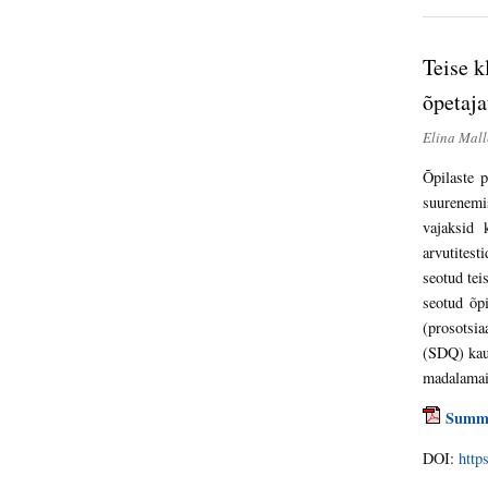
Teise k
õpetaja
Elina Mall
Õpilaste p
suurenemis
vajaksid 
arvutitest
seotud tei
seotud õp
(prosotsia
(SDQ) kaud
madalamaid
Summ
DOI:
http