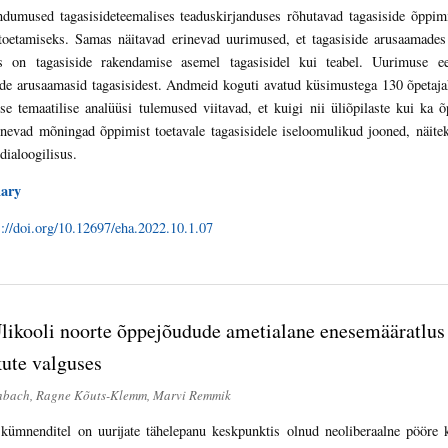
dumused tagasisideteemalises teaduskirjanduses rõhutavad tagasiside õppimi
toetamiseks. Samas näitavad erinevad uurimused, et tagasiside arusaamades
s on tagasiside rakendamise asemel tagasisidel kui teabel. Uurimuse ee
e arusaamasid tagasisidest. Andmeid koguti avatud küsimustega 130 õpetajakoo
vse temaatilise analüüsi tulemused viitavad, et kuigi nii üliõpilaste kui ka
mnevad mõningad õppimist toetavale tagasisidele iseloomulikud jooned, näitek
 dialoogilisus.
ary
s://doi.org/10.12697/eha.2022.10.1.07
likooli noorte õppejõudude ametialane enesemääratlus 
ute valguses
inbach, Ragne Kõuts-Klemm, Marvi Remmik
 kümnenditel on uurijate tähelepanu keskpunktis olnud neoliberaalne pööre 