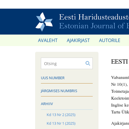
AVALEHT
AJAKIRJAST
AUTORILE
EESTI
Vabanum
UUS NUMBER
Nr 10(1),
JÄRGMISES NUMBRIS
Toimetaja
Keeletoim
ARHIIV
Inglise k
Tartu Ülik
Kd 13 Nr 2 (2025)
Ajakirjanu
Kd 13 Nr 1 (2025)