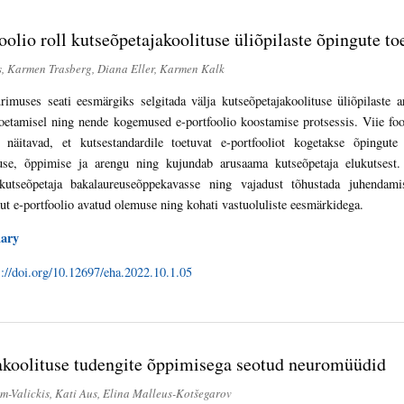
oolio roll kutseõpetajakoolituse üliõpilaste õpingute to
, Karmen Trasberg, Diana Eller, Karmen Kalk
rimuses seati eesmärgiks selgitada välja kutseõpetajakoolituse üliõpilaste a
oetamisel ning nende kogemused e-portfoolio koostamise protsessis. Viie fo
 näitavad, et kutsestandardile toetuvat e-portfooliot kogetakse õpingu
se, õppimise ja arengu ning kujundab arusaama kutseõpetaja elukutsest.
 kutseõpetaja bakalaureuseõppekavasse ning vajadust tõhustada juhendamis
ut e-portfoolio avatud olemuse ning kohati vastuoluliste eesmärkidega.
ary
s://doi.org/10.12697/eha.2022.10.1.05
akoolituse tudengite õppimisega seotud neuromüüdid
m-Valickis, Kati Aus, Elina Malleus-Kotšegarov