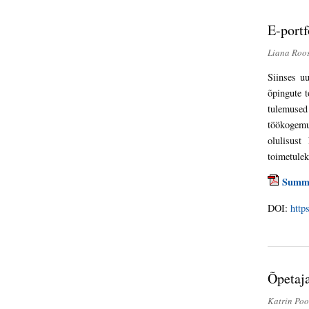
E-portf
Liana Roos
Siinses uu
õpingute t
tulemused
töökogemu
olulisust
toimetulek
Summ
DOI:
http
Õpetaj
Katrin Poo