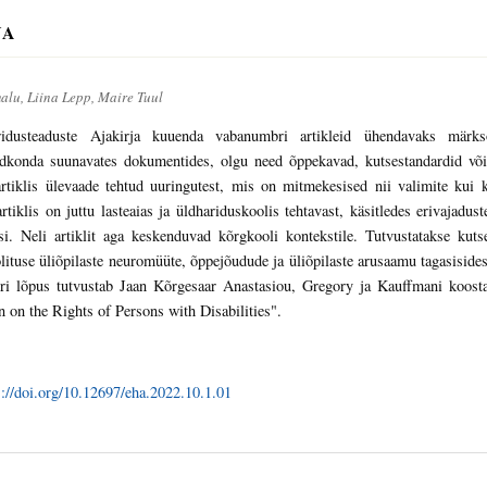
NA
alu, Liina Lepp, Maire Tuul
ridusteaduste Ajakirja kuuenda vabanumbri artikleid ühendavaks märk
ldkonda suunavates dokumentides, olgu need õppekavad, kutsestandardid võ
artiklis ülevaade tehtud uuringutest, mis on mitmekesised nii valimite kui
rtiklis on juttu lasteaias ja üldhariduskoolis tehtavast, käsitledes erivajadus
i. Neli artiklit aga keskenduvad kõrgkooli kontekstile. Tutvustatakse kutseõ
lituse üliõpilaste neuromüüte, õppejõudude ja üliõpilaste arusaamu tagasiside
i lõpus tutvustab Jaan Kõrgesaar Anastasiou, Gregory ja Kauffmani koos
 on the Rights of Persons with Disabilities".
s://doi.org/10.12697/eha.2022.10.1.01