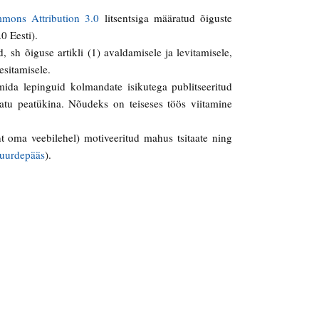
mons Attribution 3.0
litsentsiga määratud õiguste
0 Eesti).
, sh õiguse artikli (1) avaldamisele ja levitamisele,
esitamisele.
mida lepinguid kolmandate isikutega publitseeritud
matu peatükina. Nõudeks on teiseses töös viitamine
 (nt oma veebilehel) motiveeritud mahus tsitaate ning
juurdepääs
).