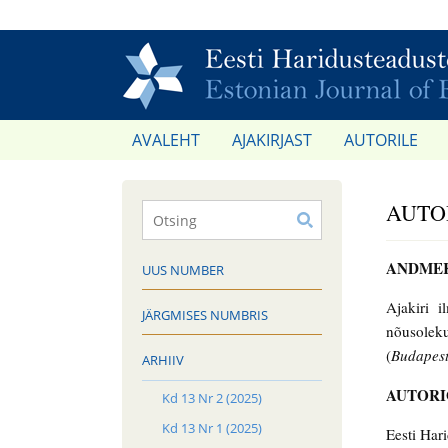
AVALEHT
AJAKIRJAST
AUTORILE
AUTO
ANDME
UUS NUMBER
Ajakiri i
JÄRGMISES NUMBRIS
nõusoleku
(
Budapest
ARHIIV
AUTORI
Kd 13 Nr 2 (2025)
Kd 13 Nr 1 (2025)
Eesti Har