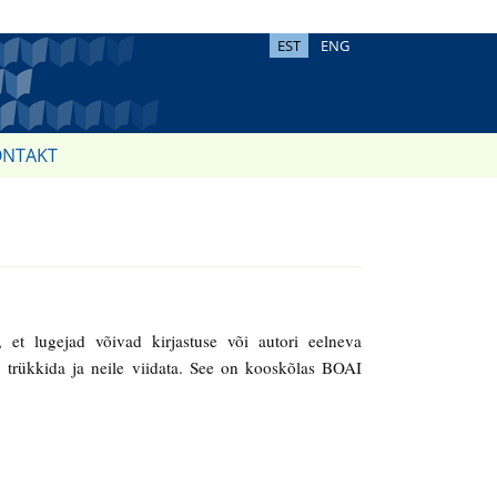
EST
ENG
ONTAKT
, et lugejad võivad kirjastuse või autori eelneva
da, trükkida ja neile viidata. See on kooskõlas BOAI