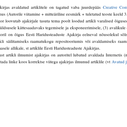
kirjas avaldatud artiklitele on tagatud vaba juurdepääs
Creative Com
us (Autorile viitamine + mitteäriline eesmärk + tuletatud teoste keeld 3.
or loovutab ajakirjale tasuta tema poolt loodud artikli varalised õigused
 üldsusele kättesaadavaks tegemisele ja eksponeerimisele, (3) avalikule 
oril on õigus Eesti Haridusteaduste Ajakirja eelneval nõusolekul sõl
ikli säilitamiseks raamatukogu repositooriumis või avaldamiseks raa
asele allikale, st artiklile Eesti Haridusteaduste Ajakirjas.
ast artikli ilmumist ajakirjas on autoritel lubatud avaldada Internetis
itada linke koos korrektse viitega ajakirjas ilmunud artiklile (vt
Avatud 