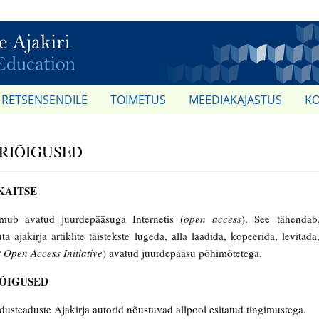
RETSENSENDILE
TOIMETUS
MEEDIAKAJASTUS
K
RIÕIGUSED
KAITSE
lmub avatud juurdepääsuga Internetis (
open access
). See tähendab
ta ajakirja artiklite täistekste lugeda, alla laadida, kopeerida, levita
 Open Access Initiative
) avatud juurdepääsu põhimõtetega.
ÕIGUSED
idusteaduste Ajakirja autorid nõustuvad allpool esitatud tingimustega.