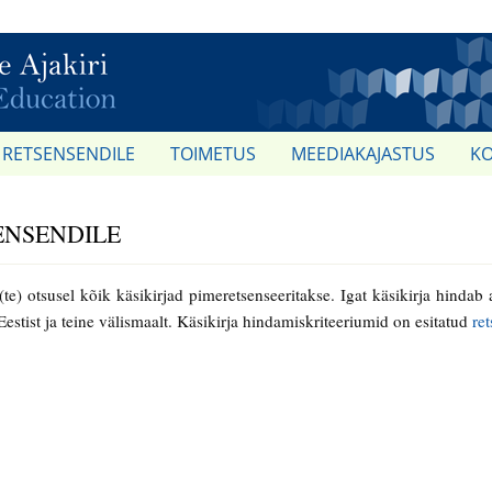
RETSENSENDILE
TOIMETUS
MEEDIAKAJASTUS
K
ENSENDILE
(te) otsusel kõik käsikirjad pimeretsenseeritakse. Igat käsikirja hinda
Eestist ja teine välismaalt. Käsikirja hindamiskriteeriumid on esitatud
re