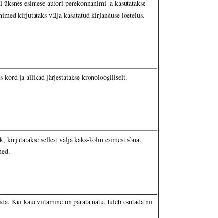
l üksnes esimese autori perekonnanimi ja kasutatakse
nimed kirjutataks välja kasutatud kirjanduse loetelus.
 kord ja allikad järjestatakse kronoloogiliselt.
k, kirjutatakse sellest välja kaks-kolm esimest sõna.
med.
ltida. Kui kaudviitamine on paratamatu, tuleb osutada nii