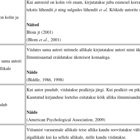
Kui autoreid on kolm või enam, kirjutatakse juba esimesel korra
tekstis lühendit
jt
ning sulgudes lühendit
et al
. Kõikide autorite 
on kolm ja
Näited
Blom jt (2001)
(Blom
et al
., 2001)
Viidates sama autori mitmele allikale kirjutatakse autori nimi üks
Ilmumisaastad eraldatakse üksteisest komadega.
 sama autori
llikale
Näide
(Biddle, 1986, 1998)
Kui autor puudub, viidatakse pealkirja järgi. Kui pealkiri on pik
Kasutatud kirjanduse loetelus esitatakse kõik allika ilmumisand
udub
Näide
(American Psychological Association, 2009)
Viitamist varasemale allikale teise allika kaudu soovitatakse vä
algallikale kui ka sellele allikale, mille kaudu viidatakse.