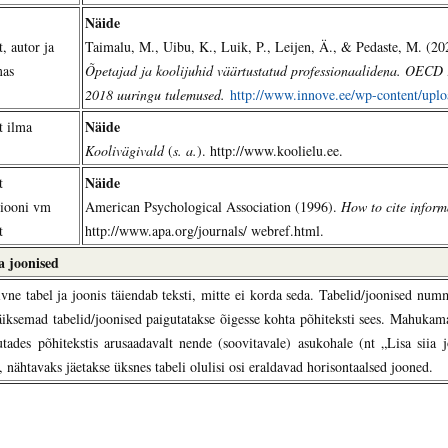
Näide
 autor ja
Taimalu, M., Uibu, K., Luik, P., Leijen, Ä., & Pedaste, M. (20
mas
Õpetajad ja koolijuhid väärtustatud professionaalidena. OECD
2018 uuringu tulemused.
http://www.innove.ee/wp-content/upl
Näide
 ilma
Koolivägivald
(
s. a.
). http://www.koolielu.ee.
Näide
t
siooni vm
American Psychological Association (1996).
How to cite inform
t
http://www.apa.org/journals/ webref.html.
a joonised
ivne tabel ja joonis täiendab teksti, mitte ei korda seda. Tabelid/joonised numm
iksemad tabelid/joonised paigutatakse õigesse kohta põhiteksti sees. Mahukamad t
utades põhitekstis arusaadavalt nende (soovitavale) asukohale (nt „Lisa siia 
 nähtavaks jäetakse üksnes tabeli olulisi osi eraldavad horisontaalsed jooned.