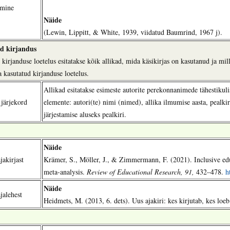
amine
Näide
(Lewin, Lippitt, & White, 1939, viidatud Baumrind, 1967 j).
d kirjandus
kirjanduse loetelus esitatakse kõik allikad, mida käsikirjas on kasutanud ja mill
a kasutatud kirjanduse loetelus.
Allikad esitatakse esimeste autorite perekonnanimede tähestikulise
 järjekord
elemente: autori(te) nimi (nimed), allika ilmumise aasta, pealki
järjestamise aluseks pealkiri.
Näide
jakirjast
Krämer, S., Möller, J., & Zimmermann, F. (2021). Inclusive educ
meta-analysis.
Review of Educational Research, 91,
432–478.
h
Näide
jalehest
Heidmets, M. (2013, 6. dets). Uus ajakiri: kes kirjutab, kes loe