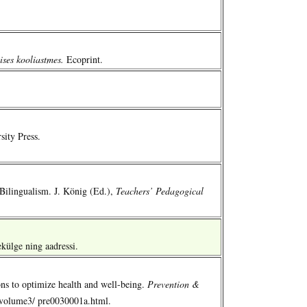
ises kooliastmes.
Ecoprint.
ity Press.
Bilingualism. J. König (Ed.),
Teachers’ Pedagogical
ekülge ning aadressi.
ons to optimize health and well-being.
Prevention &
n/ volume3/ pre0030001a.html.