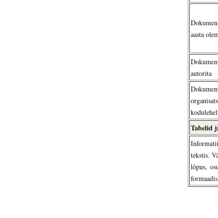
Dokument,
aasta ole
Dokument
autorita
Dokumen
organisat
kodulehel
Tabelid j
Informati
tekstis.
Vä
lõpus, os
formaadis,