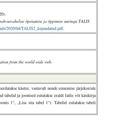
20).
 rahvusvahelise õpetamise ja õppimise uuringu TALIS
oads/2020/04/TALIS2_kujundatud.pdf
.
ation from the world wide web.
erdatakse käsitsi, vastavalt nende esinemise järjekorrale
abelid ja joonised esitatakse eraldi failis või käsikirja
joonis 1“, „Lisa siia tabel 1“).
Tabelid esitatakse tabeli