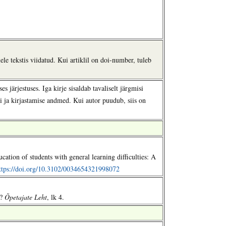
ele tekstis viidatud. Kui artiklil on doi-number, tuleb
s järjestuses. Iga kirje sisaldab tavaliselt järgmisi
ri ja kirjastamise andmed. Kui autor puudub, siis on
ation of students with general learning difficulties: A
ttps://doi.org/10.3102/0034654321998072
b?
Õpetajate Leht
, lk 4.