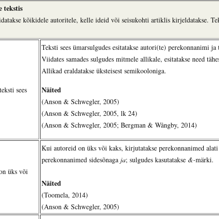
 tekstis
idatakse kõikidele autoritele, kelle ideid või seisukohti artiklis kirjeldatakse. T
Teksti sees ümarsulgudes esitatakse autori(te) perekonnanimi ja 
Viidates samades sulgudes mitmele allikale, esitatakse need tähest
Allikad eraldatakse üksteisest semikooloniga.
Näited
eksti sees
(Anson & Schwegler, 2005)
(Anson & Schwegler, 2005, lk 24)
(Anson & Schwegler, 2005; Bergman & Wångby, 2014)
Kui autoreid on üks või kaks, kirjutatakse perekonnanimed alati
perekonnanimed sidesõnaga
ja
; sulgudes kasutatakse
&-
märki.
on üks või
Näited
(Toomela, 2014)
(Anson & Schwegler, 2005)