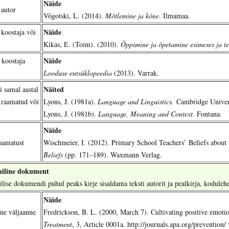
Näide
 autor
Võgotski, L. (2014).
Mõtlemine ja kõne
. Ilmamaa.
Näide
 koostaja või
Kikas, E. (Toim). (2010).
Õppimine ja õpetamine esimeses ja te
Näide
 koostaja
Looduse entsüklopeedia
(2013). Varrak.
Näited
i samal aastal
 raamatud või
Lyons, J. (1981a).
Language and Linguistics.
Cambridge Univers
Lyons, J. (1981b).
Language, Meaning and Context.
Fontana.
Näide
aamatust
Wischmeier, I. (2012). Primary School Teachers’ Beliefs about 
Beliefs
(pp. 171–189). Waxmann Verlag.
niline dokument
ilise dokumendi puhul peaks kirje sisaldama teksti autorit ja pealkirja, koduleh
Näide
ine väljaanne
Fredrickson, B. L. (2000, March 7). Cultivating positive emoti
Treatment
, 3, Article 0001a. http://journals.apa.org/preventio