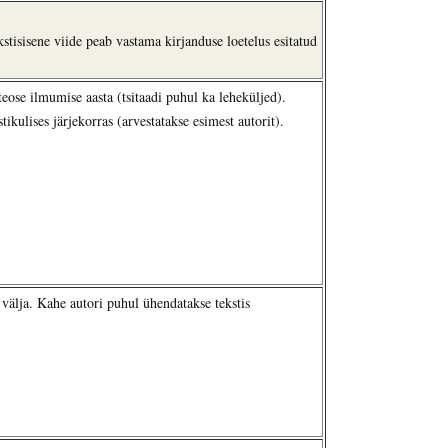
ekstisisene viide peab vastama kirjanduse loetelus esitatud
teose ilmumise aasta (tsitaadi puhul ka leheküljed).
ikulises järjekorras (arvestatakse esimest autorit).
 välja. Kahe autori puhul ühendatakse tekstis