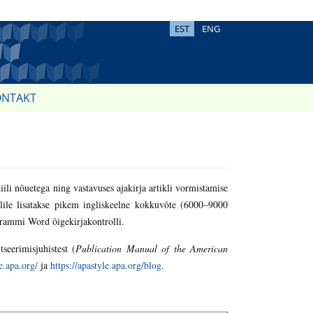
EST
ENG
ONTAKT
tiili nõuetega ning vastavuses ajakirja artikli vormistamise
iklile lisatakse pikem ingliskeelne kokkuvõte (6000–9000
grammi Word õigekirjakontrolli.
eerimisjuhistest (
Publication Manual of the American
le.apa.org/
ja
https://apastyle.apa.org/blog
.