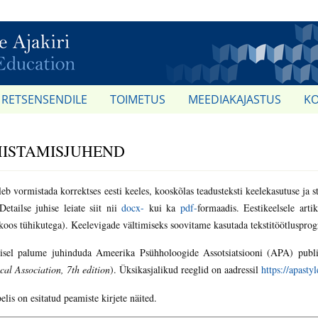
RETSENSENDILE
TOIMETUS
MEEDIAKAJASTUS
K
ISTAMISJUHEND
leb vormistada korrektses eesti keeles, kooskõlas teadusteksti keelekasutuse ja s
Detailse juhise leiate siit nii
docx-
kui ka
pdf-
formaadis. Eestikeelsele art
koos tühikutega). Keelevigade vältimiseks soovitame kasutada tekstitöötluspro
sel palume juhinduda Ameerika Psühholoogide Assotsiatsiooni (APA) publits
cal Association, 7th edition
). Üksikasjalikud reeglid on aadressil
https://apasty
elis on esitatud peamiste kirjete näited.