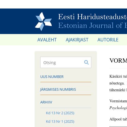
AVALEHT
AJAKIRJAST
AUTORILE
VORM
Käsikiri tu
UUS NUMBER
nõuetega
. 
JÄRGMISES NUMBRIS
tähemärki 
Vormistami
ARHIIV
Psychologi
Kd 13 Nr 2 (2025)
Allpool tab
Kd 13 Nr 1 (2025)