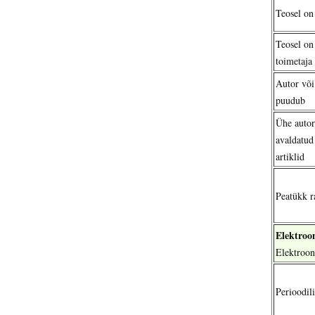
Teosel on
Teosel on
toimetaja
Autor või
puudub
Ühe autor
avaldatud
artiklid
Peatükk r
Elektroo
Elektroon
Perioodil