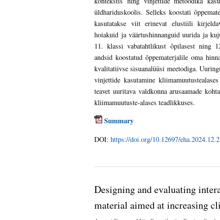
kontekstis ning vinjettide metoodika kasu
üldhariduskoolis. Selleks koostati õppemate
kasutatakse viit erinevat elustiili kirjel
hoiakuid ja väärtushinnanguid uurida ja k
11. klassi vabatahtlikust õpilasest ning 
andsid koostatud õppematerjalile oma hinna
kvalitatiivse sisuanalüüsi meetodiga. Uuring
vinjettide kasutamine kliimamuutustealase
teavet uuritava valdkonna arusaamade koht
kliimamuutuste-alases teadlikkuses.
Summary
DOI:
https://doi.org/10.12697/eha.2024.12.2
Designing and evaluating inter
material aimed at increasing c