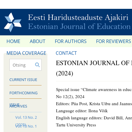
HOME
ABOUT
FOR AUTHORS
FOR REVIEWERS
MEDIA COVERAGE
CONTACT
ESTONIAN JOURNAL OF E
(2024)
CURRENT ISSUE
Special issue “Climate awareness in educ
FORTHCOMING
No 12(2), 2024
Editors: Piia Post, Krista Uibu and Jaan
ISSUE
ARCHIVES
Language editor: Ilona Võik
Vol. 13 No. 2
English language editors: David Bill, A
Tartu University Press
(2025)
Vol. 13 No. 1