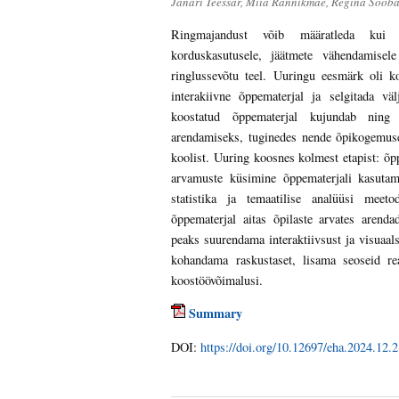
Janari Teessar, Miia Rannikmäe, Regina Sooba
Ringmajandust võib määratleda kui m
korduskasutusele, jäätmete vähendamisele
ringlussevõtu teel. Uuringu eesmärk oli k
interakiivne õppematerjal ja selgitada väl
koostatud õppematerjal kujundab ning 
arendamiseks, tuginedes nende õpikogemuse
koolist. Uuring koosnes kolmest etapist: õp
arvamuste küsimine õppematerjali kasutam
statistika ja temaatilise analüüsi meet
õppematerjal aitas õpilaste arvates arend
peaks suurendama interaktiivsust ja visuaals
kohandama raskustaset, lisama seoseid re
koostöövõimalusi.
Summary
DOI:
https://doi.org/10.12697/eha.2024.12.2