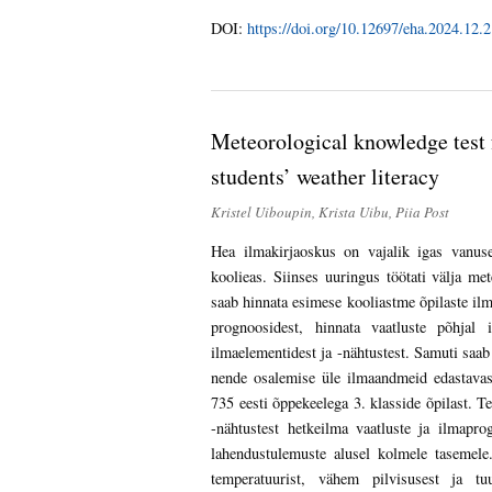
DOI:
https://doi.org/10.12697/eha.2024.12.2
Meteorological knowledge test 
students’ weather literacy
Kristel Uiboupin, Krista Uibu, Piia Post
Hea ilmakirjaoskus on vajalik igas vanuse
koolieas. Siinses uuringus töötati välja met
saab hinnata esimese kooliastme õpilaste ilma
prognoosidest, hinnata vaatluste põhjal 
ilmaelementidest ja -nähtustest. Samuti saab 
nende osalemise üle ilmaandmeid edastavas 
735 eesti õppekeelega 3. klasside õpilast. Te
-nähtustest hetkeilma vaatluste ja ilmapr
lahendustulemuste alusel kolmele tasemele
temperatuurist, vähem pilvisusest ja tu