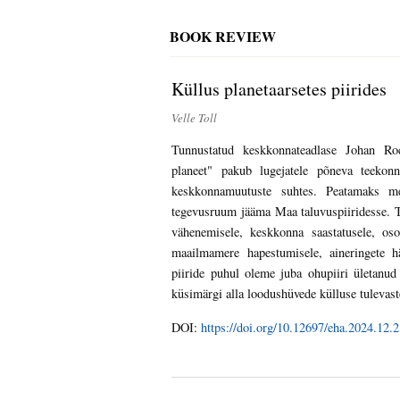
BOOK REVIEW
Küllus planetaarsetes piirides
Velle Toll
Tunnustatud keskkonnateadlase Johan Ro
planeet" pakub lugejatele põneva teekonn
keskkonnamuutuste suhtes. Peatamaks m
tegevusruum jääma Maa taluvuspiiridesse. T
vähenemisele, keskkonna saastatusele, oso
maailmamere hapestumisele, aineringete h
piiride puhul oleme juba ohupiiri ületanu
küsimärgi alla loodushüvede külluse tulevast
DOI:
https://doi.org/10.12697/eha.2024.12.2