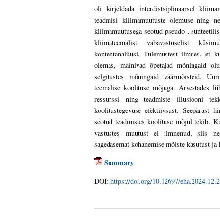
oli kirjeldada interdistsiplinaarsel kliim
teadmisi kliimamuutuste olemuse ning ne
kliimamuutusega seotud pseudo-, sünteetilisi
kliimateemalist vabavastuselist küsi
kontentanalüüsi. Tulemustest ilmnes, et k
olemas, mainivad õpetajad mõningaid olul
selgitustes mõningaid väärmõisteid. Uur
teemalise koolituse mõjuga. Arvestades lüh
ressurssi ning teadmiste illusiooni te
koolitustegevuse efektiivsust. Seepärast h
seotud teadmistes koolituse mõjul tekib. 
vastustes muutust ei ilmnenud, siis n
sagedasemat kohanemise mõiste kasutust ja 
Summary
DOI:
https://doi.org/10.12697/eha.2024.12.2