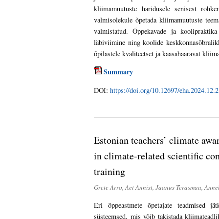
kliimamuutuste haridusele senisest rohke
valmisolekule õpetada kliimamuutuste teema
valmistatud. Õppekavade ja koolipraktika
läbiviimine ning koolide keskkonnasõbrali
õpilastele kvaliteetset ja kaasahaaravat klii
Summary
DOI:
https://doi.org/10.12697/eha.2024.12.2
Estonian teachers’ climate awa
in climate-related scientific con
training
Grete Arro, Aet Annist, Jaanus Terasmaa, Anne
Eri õppeastmete õpetajate teadmised jät
süsteemsed, mis võib takistada kliimatead