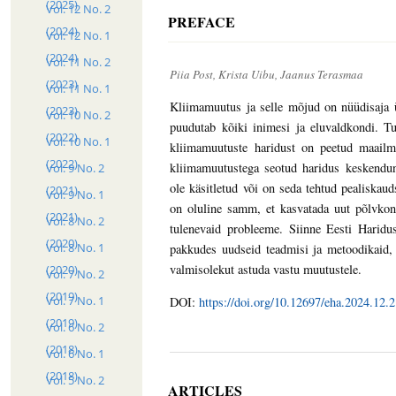
(2025)
Vol. 12 No. 2
PREFACE
(2024)
Vol. 12 No. 1
(2024)
Vol. 11 No. 2
Piia Post, Krista Uibu, Jaanus Terasmaa
(2023)
Vol. 11 No. 1
Kliimamuutus ja selle mõjud on nüüdisaja 
(2023)
Vol. 10 No. 2
puudutab kõiki inimesi ja eluvaldkondi. Tu
(2022)
Vol. 10 No. 1
kliimamuutuste haridust on peetud maailma
(2022)
kliimamuutustega seotud haridus keskendunu
Vol. 9 No. 2
ole käsitletud või on seda tehtud pealiskau
(2021)
Vol. 9 No. 1
on oluline samm, et kasvatada uut põlvkon
(2021)
Vol. 8 No. 2
tulenevaid probleeme. Siinne Eesti Haridus
(2020)
Vol. 8 No. 1
pakkudes uudseid teadmisi ja metoodikaid,
valmisolekut astuda vastu muutustele.
(2020)
Vol. 7 No. 2
(2019)
Vol. 7 No. 1
DOI:
https://doi.org/10.12697/eha.2024.12.2
(2019)
Vol. 6 No. 2
(2018)
Vol. 6 No. 1
(2018)
Vol. 5 No. 2
ARTICLES