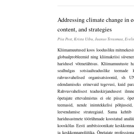
Addressing climate change in e
content, and strategies
Piia Post, Krista Uibu, Jaanus Terasmaa, Eveli
Kliimamuutused koos loodusliku mitmekesi
globaalprobleemid ning kliimakriisi süvene
haridusel võtmetähtsus. Kliimamuutuste ha
sealhulgas sotsiaalteaduslike teemade 
rahvusvahelised organisatsioonid, sh 
edendamiseks erinevaid tegevusi, kuid par
Rahvusvahelisest teaduskirjandusest ilm
õpetajate ettevalmistus ei ole piisav, õp
teemasid, nende inimtekkelisi põhjusei
leevendamise strateegiaid. Sama kehtib 
haridusastmete töörühmade koostatud analüüs
kooskõlas Eesti ambitsioonikate keskkonna
ja keskkonnapoliitika. Õpetajate profession