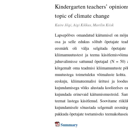
Kindergarten teachers’ opinion
topic of climate change
Kaire Jõgi, Aigi Kikkas, Marilin Kiisk
Lapsepõlves omandatud käitumisel on mõju 
osa ja selle edukus sõltub õpetajate tea
eesmärk oli välja selgitada õpetaja
kliimamuutustest ja teema käsitlemisvõima
juhuvalimisse sattunud õpetajad (N = 50) a
kõrgemalt oma teadmisi kliimamuutuste põh
muutustega toimetuleku võimaluste kohta. 
eeskuju, kliimateemalisi üritusi ja loodus
kujundamisega võiks alustada koolieelses e
kujundada erinevaid käitumismustreid. Sam
teemat lastega käsitlenud. Soovitame riikl
kujundamisele sõnastada selgemalt eesmärg
pakkuda õpetajate toetamiseks teemakohaseid
Summary