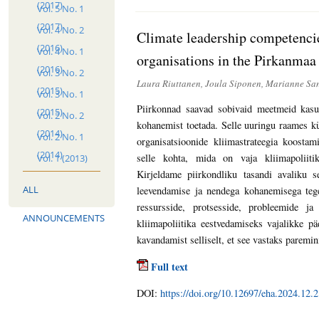
(2017)
Vol. 5 No. 1
(2017)
Vol. 4 No. 2
Climate leadership competencie
(2016)
Vol. 4 No. 1
organisations in the Pirkanmaa
(2016)
Vol. 3 No. 2
Laura Riuttanen, Joula Siponen, Marianne Sa
(2015)
Vol. 3 No. 1
Piirkonnad saavad sobivaid meetmeid kasut
(2015)
Vol. 2 No. 2
kohanemist toetada. Selle uuringu raames 
(2014)
Vol. 2 No. 1
organisatsioonide kliimastrateegia koostam
(2014)
selle kohta, mida on vaja kliimapoliitik
Vol. 1 (2013)
Kirjeldame piirkondliku tasandi avaliku s
ALL
leevendamise ja nendega kohanemisega tege
ressursside, protsesside, probleemide ja
ANNOUNCEMENTS
kliimapoliitika eestvedamiseks vajalikke p
kavandamist selliselt, et see vastaks paremini
Full text
DOI:
https://doi.org/10.12697/eha.2024.12.2