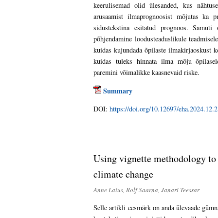
keerulisemad olid ülesanded, kus nähtuse
arusaamist ilmaprognoosist mõjutas ka pr
sidustekstina esitatud prognoos. Samuti 
põhjendamine loodusteaduslikule teadmisel
kuidas kujundada õpilaste ilmakirjaoskust ko
kuidas tuleks hinnata ilma mõju õpilasel
paremini võimalikke kaasnevaid riske.
Summary
DOI:
https://doi.org/10.12697/eha.2024.12.2
Using vignette methodology to 
climate change
Anne Laius, Rolf Saarna, Janari Teessar
Selle artikli eesmärk on anda ülevaade gümn