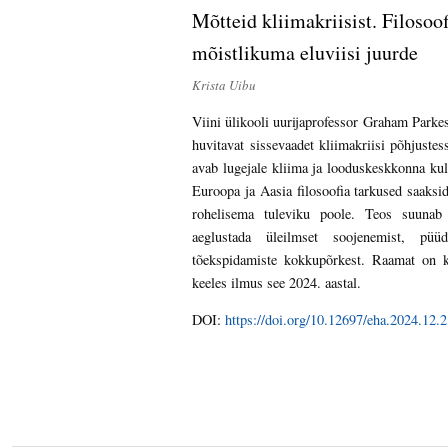
Mõtteid kliimakriisist. Filosoof
mõistlikuma eluviisi juurde
Krista Uibu
Viini ülikooli uurija­professor Graham Parke
huvitavat sissevaadet kliimakriisi põhjustes
avab lugejale kliima ja looduskeskkonna kultu
Euroopa ja Aasia filosoofia tarkused saaksi
rohelisema tuleviku poole. Teos suunab
aeglustada üleilmset soojenemist, püü
tõekspidamiste kokkupõrkest. Raamat on k
keeles ilmus see 2024. aastal.
DOI:
https://doi.org/10.12697/eha.2024.12.2