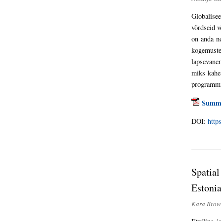
Globalisee
võrdseid v
on anda ne
kogemuste
lapsevanem
miks kahes
programmig
Summ
DOI:
http
Spatia
Estonia
Kara Bro