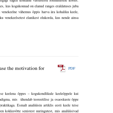
iigagi sageli kohtame vastuseisu lõimumisele koolis.
ades, kus kogukonnad on elanud ranges eraldatuses juba
 venekeelne vähemus õppis harva ära kohaliku keele,
ku venekeelsetest elanikest olukorda, kus nende ainsa
se the motivation for
PDF
eise keelena õppes – kogukondlikule keeleõppele kui
adigma, mis ühendab teoreetilise ja osaoskuste õppe
raktikaga. Esmalt analüüsin artiklis eesti keele teise
een kokkuvõtte senistest uuringutest, mis analüüsivad