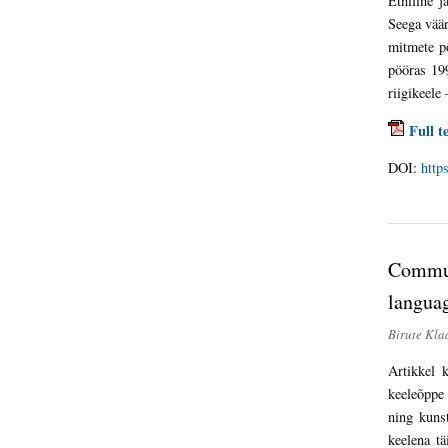
Etniline 
Seega väär
mitmete p
pööras 199
riigikeele
Full t
DOI:
http
Communi
languag
Birute Kla
Artikkel 
keeleõppe
ning kunst
keelena tä