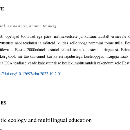
CE
rik, Krista Kerge, Karmen Trasberg
sti õpetajad töötavad iga päev mitmekeelsete ja kultuuritaustalt erinevate
vustuste näol teadmisi ja mõtteid, kuidas selle tööga paremini toime tulla. Ees
ülevaate Eestis 2000ndatel aastatel tehtud teemakohastest uuringutest. Erinu
kõrgkool, nii täiskasvanud kui ka erivajadustega keeleõppijad. Lugeja saab
 ja USA teadlase vaade kahesuunalise keelekümblusmudeli rakendumisele Eest
s://doi.org/10.12697/eha.2022.10.2.01
LES
tic ecology and multilingual education
wn