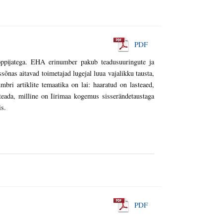
PDF
 õppijatega. EHA erinumber pakub teadusuuringute ja
sõnas aitavad toimetajad lugejal luua vajalikku tausta,
mbri artiklite temaatika on lai: haaratud on lasteaed,
 teada, milline on Iirimaa kogemus sisserändetaustaga
is.
PDF