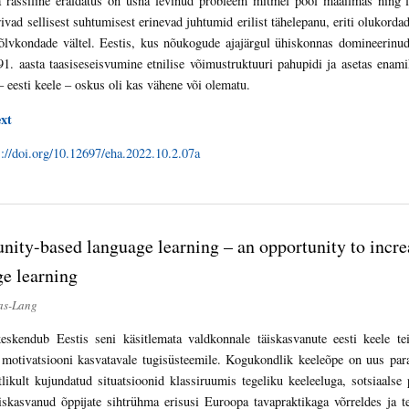
ja rassiline eraldatus on üsna levinud probleem mitmel pool maailmas ning l
ivad sellisest suhtumisest erinevad juhtumid erilist tähelepanu, eriti olukord
õlvkondade vältel. Eestis, kus nõukogude ajajärgul ühiskonnas domineerinud
1. aasta taasiseseisvumine etnilise võimustruktuuri pahupidi ja asetas enami
 – eesti keele – oskus oli kas vähene või olematu.
ext
s://doi.org/10.12697/eha.2022.10.2.07a
ty-based language learning – an opportunity to increa
e learning
as-Lang
keskendub Eestis seni käsitlemata valdkonnale täiskasvanute eesti keele t
 motivatsiooni kasvatavale tugisüsteemile. Kogukondlik keeleõpe on uus par
likult kujundatud situatsioonid klassiruumis tegeliku keeleeluga, sotsiaalse p
iskasvanud õppijate sihtrühma erisusi Euroopa tavapraktikaga võrreldes ja t