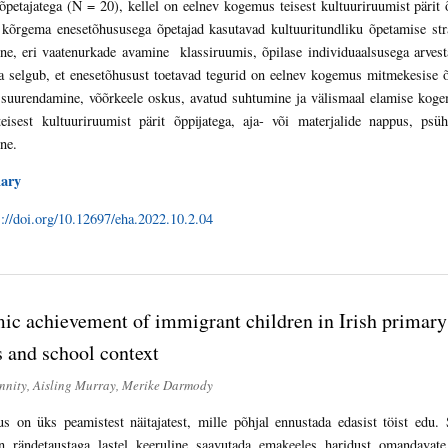
õpetajatega (N = 20), kellel on eelnev kogemus teisest kultuuriruumist pärit
 kõrgema enesetõhususega õpetajad kasutavad kultuuritundliku õpetamise str
ne, eri vaatenurkade avamine klassiruumis, õpilase individuaalsusega arves
 selgub, et enesetõhusust toetavad tegurid on eelnev kogemus mitmekesise õp
 suurendamine, võõrkeele oskus, avatud suhtumine ja välismaal elamise koge
teisest kultuuriruumist pärit õppijatega, aja- või materjalide nappus, p
ne.
ary
s://doi.org/10.12697/eha.2022.10.2.04
c achievement of immigrant children in Irish primary 
s and school context
nity, Aisling Murray, Merike Darmody
s on üks peamistest näitajatest, mille põhjal ennustada edasist töist edu
on rändetaustaga lastel keeruline saavutada emakeeles haridust omandavat