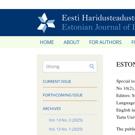
HOME
ABOUT
FOR AUTHORS
F
ESTON
Special i
CURRENT ISSUE
No 10(2)
FORTHCOMING ISSUE
Editors: 
Language 
ARCHIVES
English l
Tartu Univ
Vol. 13 No. 2 (2025)
The public
Vol. 13 No. 1 (2025)