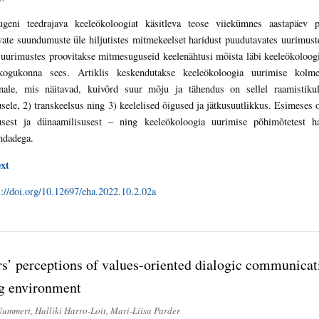
geni teedrajava keeleökoloogiat käsitleva teose viiekümnes aastapäev 
vate suundumuste üle hiljutistes mitmekeelset haridust puudutavates uurimust
uurimustes proovitakse mitmesuguseid keelenähtusi mõista läbi keeleökoloogi
kogukonna sees. Artiklis keskendutakse keeleökoloogia uurimise kolmel
nale, mis näitavad, kuivõrd suur mõju ja tähendus on sellel raamistiku
sele, 2) transkeelsus ning 3) keelelised õigused ja jätkusuutlikkus. Esimeses 
kusest ja dünaamilisusest – ning keeleökoloogia uurimise põhimõtetest h
ndadega.
ext
s://doi.org/10.12697/eha.2022.10.2.02a
s’ perceptions of values-oriented dialogic communicati
ng environment
Nummert, Halliki Harro-Loit, Mari-Liisa Parder