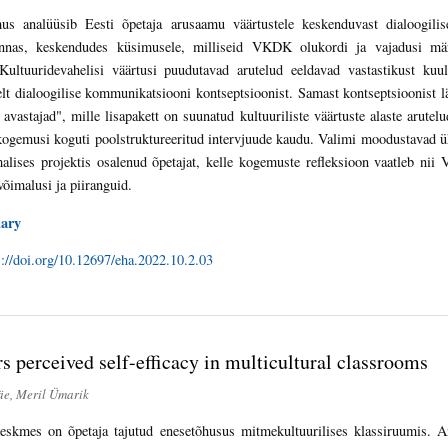
us analüüsib Eesti õpetaja arusaamu väärtustele keskenduvast dialoogil
nnas, keskendudes küsimusele, milliseid VKDK olukordi ja vajadusi mä
 Kultuuridevahelisi väärtusi puudutavad arutelud eeldavad vastastikust kuu
selt dialoogilise kommunikatsiooni kontseptsioonist. Samast kontseptsioonist 
 avastajad", mille lisapakett on suunatud kultuuriliste väärtuste alaste arute
 kogemusi koguti poolstruktureeritud intervjuude kaudu. Valimi moodustavad ü
malises projektis osalenud õpetajat, kelle kogemuste refleksioon vaatleb n
õimalusi ja piiranguid.
ary
s://doi.org/10.12697/eha.2022.10.2.03
s perceived self-efficacy in multicultural classrooms
e, Meril Ümarik
eskmes on õpetaja tajutud enesetõhusus mitmekultuurilises klassiruumis. An