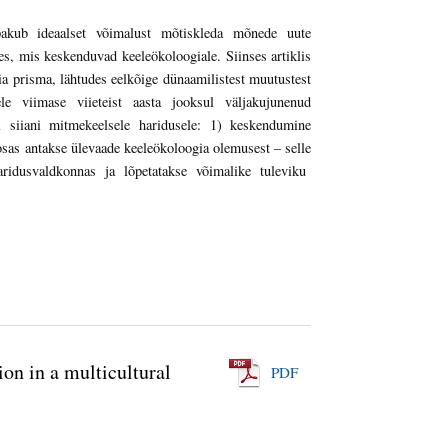
pakub ideaalset võimalust mõtiskleda mõnede uute
es, mis keskenduvad keeleökoloogiale. Siinses artiklis
a prisma, lähtudes eelkõige dünaamilistest muutustest
e viimase viieteist aasta jooksul väljakujunenud
l siiani mitmekeelsele haridusele: 1) keskendumine
osas antakse ülevaade keeleökoloogia olemusest – selle
aridusvaldkonnas ja lõpetatakse võimalike tuleviku
on in a multicultural
PDF