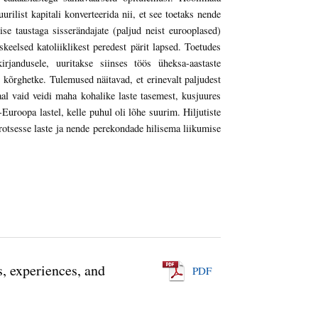
rilist kapitali konverteerida nii, et see toetaks nende
ise taustaga sisserändajate (paljud neist eurooplased)
skeelsed katoliiklikest peredest pärit lapsed. Toetudes
irjandusele, uuritakse siinses töös üheksa-aastaste
e kõrghetke. Tulemused näitavad, et erinevalt paljudest
aal vaid veidi maha kohalike laste tasemest, kusjuures
a-Euroopa lastel, kelle puhul oli lõhe suurim. Hiljutiste
rotsesse laste ja nende perekondade hilisema liikumise
, experiences, and
PDF