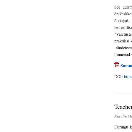
See uurim
õpikeskko
õpetajad.
teoreetili
"Väärtuste
praktilisi
-rändetee
ilmnenud v
Summ
DOI:
http
Teacher
Karolin Mä
Uuringu k