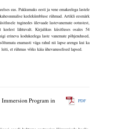
elses eas. Pakkumaks eesti ja vene emakeelega lastele
d kahesuunalise keelekümbluse rühmad. Artikli eesmärk
sitlusele tuginedes ülevaade lastevanemate ootustest,
keelest lähtuvalt. Kirjalikus küsitluses osales 54
kuigi erineva kodukeelega laste vanemate põhjendused,
sõltumata enamasti väga rahul nii lapse arengu kui ka
eiti, et rühmas võiks käia ühevanuselised lapsed.
y Immersion Program in
PDF