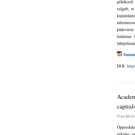
põhikooli 
selgub, et
kujundami
tulemusena
pädevuste
leidmine 
läbipõlemi
Summ
DOI:
http
Academi
capital
Fran McGin
Õppeeduku
riikides 