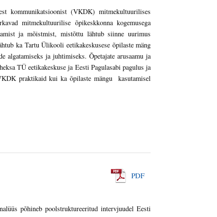
isest kommunikatsioonist (VKDK) mitmekultuurilises
rkavad mitmekultuurilise õpikeskkonna kogemusega
lamist ja mõistmist, mistõttu lähtub siinne uurimus
lähtub ka Tartu Ülikooli eetikakeskusese õpilaste mäng
lude algatamiseks ja juhtimiseks. Õpetajate arusaamu ja
heksa TÜ eetikakeskuse ja Eesti Pagulasabi pagulus ja
ii VKDK praktikaid kui ka õpilaste mängu kasutamisel
PDF
alüüs põhineb poolstruktureeritud intervjuudel Eesti