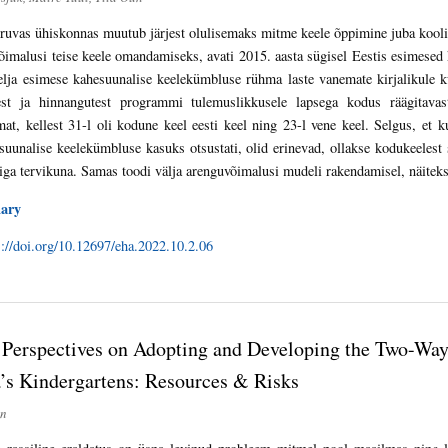
ruvas ühiskonnas muutub järjest olulisemaks mitme keele õppimine juba koolie
õimalusi teise keele omandamiseks, avati 2015. aasta sügisel Eestis esimese
lja esimese kahesuunalise keelekümbluse rühma laste vanemate kirjalikule kü
st ja hinnangutest programmi tulemuslikkusele lapsega kodus räägitavast 
at, kellest 31-l oli kodune keel eesti keel ning 23-l vene keel. Selgus, et 
uunalise keelekümbluse kasuks otsustati, olid erinevad, ollakse kodukeelest 
a tervikuna. Samas toodi välja arenguvõimalusi mudeli rakendamisel, näiteks l
ary
s://doi.org/10.12697/eha.2022.10.2.06
l Perspectives on Adopting and Developing the Two-Wa
’s Kindergartens: Resources & Risks
wn