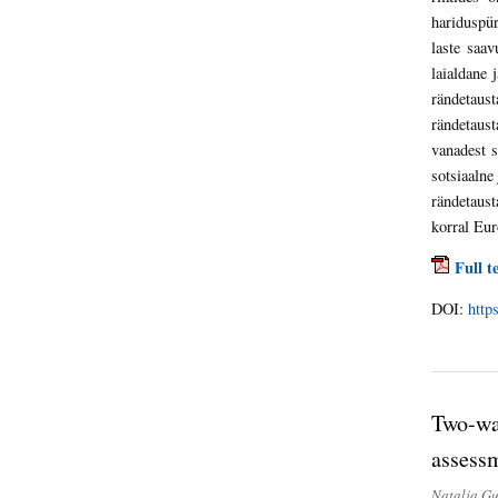
hariduspür
laste saav
laialdane 
rändetaus
rändetaust
vanadest s
sotsiaalne
rändetaust
korral Eur
Full t
DOI:
http
Two-way
assess
Natalja Gu