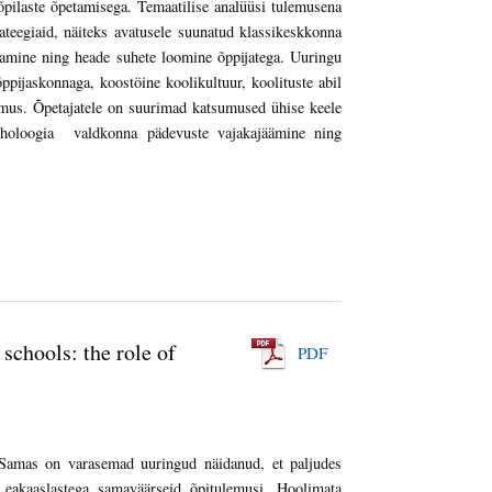
 õpilaste õpetamisega. Temaatilise analüüsi tulemusena
ateegiaid, näiteks avatusele suunatud klassikeskkonna
tamine ning heade suhete loomine õppijatega. Uuringu
pijaskonnaga, koostöine koolikultuur, koolituste abil
mus. Õpetajatele on suurimad katsumused ühise keele
sühholoogia valdkonna pädevuste vajakajäämine ning
schools: the role of
PDF
. Samas on varasemad uuringud näidanud, et paljudes
e eakaaslastega samaväärseid õpitulemusi. Hoolimata