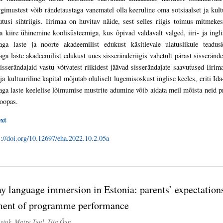
gimustest võib rändetaustaga vanematel olla keeruline oma sotsiaalset ja kultuu
utusi sihtriigis. Iirimaa on huvitav näide, sest selles riigis toimus mitmekes
ja kiire ühinemine koolisüsteemiga, kus õpivad valdavalt valged, iiri- ja ingli
taga laste ja noorte akadeemilist edukust käsitlevale ulatuslikule teadusk
aga laste akadeemilist edukust uues sisseränderiigis vahetult pärast sisseränd
isserändajaid vastu võtvatest riikidest jäävad sisserändajate saavutused Iirim
 ja kultuuriline kapital mõjutab oluliselt lugemisoskust inglise keeles, eriti Id
aga laste keelelise lõimumise mustrite adumine võib aidata meil mõista neid p
oopas.
ext
s://doi.org/10.12697/eha.2022.10.2.05a
 language immersion in Estonia: parents’ expectations
ment of programme performance
sjuk, Maire Tuul, Tiia Õun