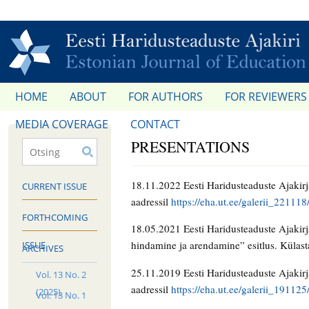
HOME
ABOUT
FOR AUTHORS
FOR REVIEWERS
MEDIA COVERAGE
CONTACT
PRESENTATIONS
18.11.2022 Eesti Haridusteaduste Ajakirj
CURRENT ISSUE
aadressil
https://eha.ut.ee/galerii_221118
FORTHCOMING
18.05.2021 Eesti Haridusteaduste Ajaki
hindamine ja arendamine” esitlus. Külast
ISSUE
ARCHIVES
25.11.2019 Eesti Haridusteaduste Ajakirj
Vol. 13 No. 2
aadressil
https://eha.ut.ee/galerii_191125
(2025)
Vol. 13 No. 1