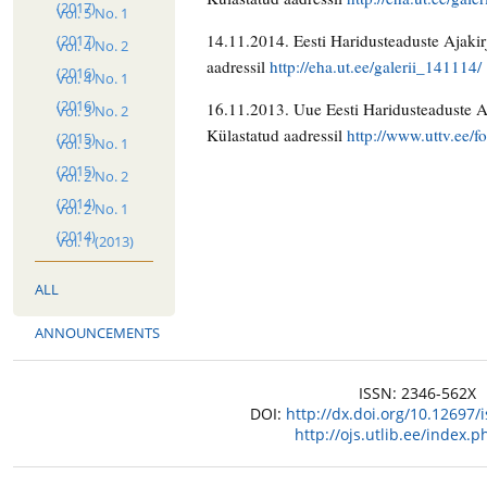
(2017)
Vol. 5 No. 1
14.11.2014. Eesti Haridusteaduste Ajaki
(2017)
Vol. 4 No. 2
aadressil
http://eha.ut.ee/galerii_141114/
(2016)
Vol. 4 No. 1
(2016)
16.11.2013. Uue Eesti Haridusteaduste Aj
Vol. 3 No. 2
Külastatud aadressil
http://www.uttv.ee/f
(2015)
Vol. 3 No. 1
(2015)
Vol. 2 No. 2
(2014)
Vol. 2 No. 1
(2014)
Vol. 1 (2013)
ALL
ANNOUNCEMENTS
ISSN: 2346-562X
DOI:
http://dx.doi.org/10.12697
http://ojs.utlib.ee/index.