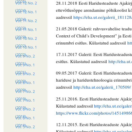
(2025)
28.11.2018 Eesti Haridusteaduste Ajakirj
Vol. 12 No. 2
ettevõtlusõppe arendamine põhikoolist kõ
(2024)
Vol. 12 No. 1
aadressil
https://eha.ut.ee/galerii_181128
(2024)
Vol. 11 No. 2
(2023)
21.05.2018 Galerii: rahvusvahelise tead
Vol. 11 No. 1
Context of Child’s Development” ja Eest
(2023)
Vol. 10 No. 2
erinumbri esitlus. Külastatud aadressil
ht
(2022)
Vol. 10 No. 1
17.11.2017 Galerii: Eesti Haridusteadus
(2022)
Vol. 9 No. 2
esitlus. Külastatud aadressil
http://eha.ut
(2021)
Vol. 9 No. 1
(2021)
09.05.2017 Galerii: Eesti Haridusteadus
Vol. 8 No. 2
hariduse ja haridustehnoloogia erinumbri 
(2020)
Vol. 8 No. 1
aadressil
http://eha.ut.ee/galerii_170509/
(2020)
Vol. 7 No. 2
25.11.2016. Eesti Haridusteaduste Ajakir
(2019)
Vol. 7 No. 1
Külastatud aadressil
http://eha.ut.ee/gale
(2019)
Vol. 6 No. 2
https://www.flickr.com/photos/145149
(2018)
Vol. 6 No. 1
12.11.2015. Eesti Haridusteaduste Ajakir
(2018)
Vol. 5 No. 2
Külastatud aadressil
http://eha.ut.ee/gale