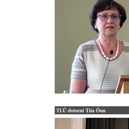
TLÜ dotsent Tiia Õun