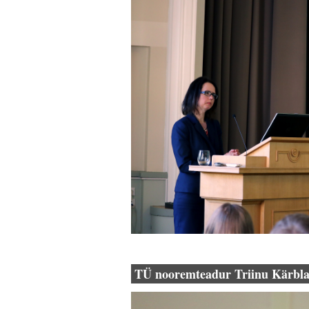
TÜ nooremteadur Triinu Kärbl