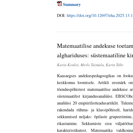
Summary
DOI:
https://doi.org/10.12697/eha.2025.13.1
Matemaatilise andekuse toetami
alghariduses: süstemaatiline k
Karin Konksi, Merle Taimalu, Karin Täht
Kaasaegses andekuspedagoogikas on fookus
keskkonna loomisele. Artikli eesmärk on
tõenduspõhistest matemaatilise andekuse ar
süstemaatilist kirjandusanalüüsi. EBSCOho
analüüsi 20 empiirilistteadusartiklit. Tule
rakendada rühma- ja klassipõhiselt, haridu
sekkumised neljaks: õpilaste grupeerimine
rikastamine. Sekkumiste sisu väljatööta
karakteristikutest. Matemaatika valdkon