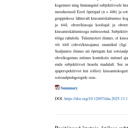
kogemust ning hinnanguid subjektiivsele hea
moodustasid Eesti õpetajad (n = 446) ja sots
gruppidesse lähtuvalt kiusamiskäitumise koge
ja tööl, ohver/kiusaja kooliajal ja ohver
kiusamiskäitumisega mitteseotud. Subjektiivs
tööga rahulolu. Tulemustest ilmnes, et kius
või tööl (ohvri/kiusajana) enamikul (ligi
Sealjuures ilmnes nii õpetajate kui sotsiaal
ohvrikogemus mitmes kontekstis mitmel ajal –
enda subjektiivset heaolu madalalt. See u
ajaperspektiivist kui rollist) kiusamiskoge
sotsiaalpedagoogide seas.
Summary
DOI:
https://doi.org/10.12697/eha.2025.13.1
Positiivsed õpetaja-õpilase suh