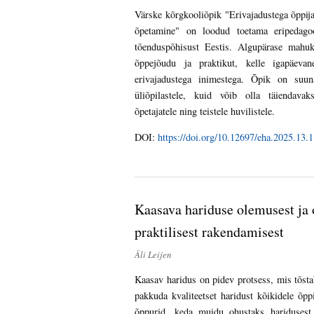
Värske kõrgkooliõpik "Erivajadustega õppij
õpetamine" on loodud toetama eripedagoo
tõenduspõhisust Eestis. Algupärase mahuk
õppejõudu ja praktikut, kelle igapäeva
erivajadustega inimestega. Õpik on suuna
üliõpilastele, kuid võib olla täiendavaks
õpetajatele ning teistele huvilistele.
DOI:
https://doi.org/10.12697/eha.2025.13.1
Kaasava hariduse olemusest ja o
praktilisest rakendamisest
Äli Leijen
Kaasav haridus on pidev protsess, mis tõst
pakkuda kvaliteetset haridust kõikidele õpp
õppurid, keda muidu ohustaks haridusest 