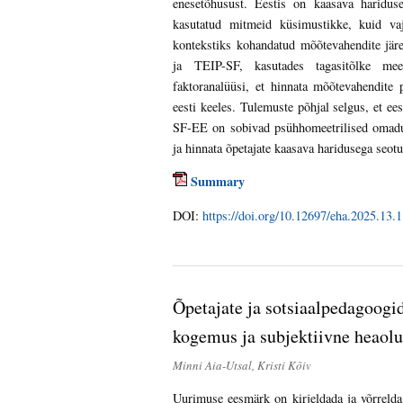
enesetõhusust. Eestis on kaasava haridus
kasutatud mitmeid küsimustikke, kuid vaja
kontekstiks kohandatud mõõtevahendite jär
ja TEIP-SF, kasutades tagasitõlke meet
faktoranalüüsi, et hinnata mõõtevahendite 
eesti keeles. Tulemuste põhjal selgus, et 
SF-EE on sobivad psühhomeetrilised omadus
ja hinnata õpetajate kaasava haridusega seot
Summary
DOI:
https://doi.org/10.12697/eha.2025.13.1
Õpetajate ja sotsiaalpedagoogi
kogemus ja subjektiivne heaol
Minni Aia-Utsal, Kristi Kõiv
Uurimuse eesmärk on kirjeldada ja võrrelda