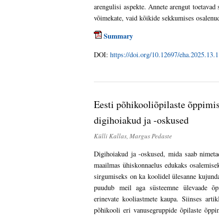
arengulisi aspekte. Annete arengut toetavad s
võimekate, vaid kõikide sekkumises osalenud
Summary
DOI:
https://doi.org/10.12697/eha.2025.13.1
Eesti põhikooliõpilaste õppimi
digihoiakud ja -oskused
Külli Kallas, Margus Pedaste
Digihoiakud ja -oskused, mida saab nimeta
maailmas ühiskonnaelus edukaks osalemiseks
sirgumiseks on ka koolidel ülesanne kujunda
puudub meil aga süsteemne ülevaade õpil
erinevate kooliastmete kaupa. Siinses arti
põhikooli eri vanusegruppide õpilaste õppim