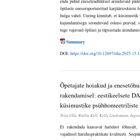
enda puhul eneseteadlikkust arendavaid päde
õpilaste eneseraporteeritud karjäärioskuste h
hulga vahel. Uuring kinnitab, et küsimustik 
kujundamisega seonduvaid oskusi peavad, s
tuge vajavaid õpilasi ja täpsustada arendamis
Summary
DOI:
https://doi.org/10.12697/eha.2025.13.1
Õpetajate hoiakud ja enesetõhu
rakendamisel: eestikeelsete D
küsimustike psühhomeetriliste 
Triin Ulla, Kätlin Kell, Kelly Lindemann, Ingr
Et rakendada kaasavat haridust tõhusalt, 
vajadusel hariduspraktikate kvaliteeti. Seepär