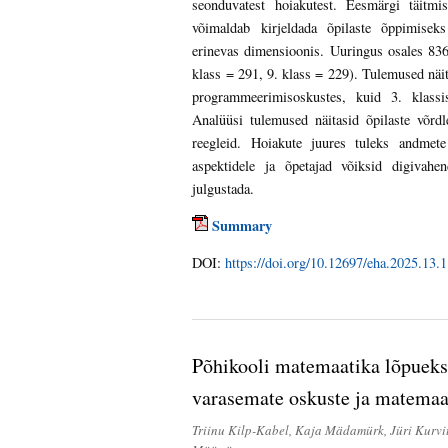
seonduvatest hoiakutest. Eesmärgi täitmi
võimaldab kirjeldada õpilaste õppimiseks
erinevas dimensioonis. Uuringus osales 836 
klass = 291, 9. klass = 229). Tulemused näi
programmeerimisoskustes, kuid 3. klassi
Analüüsi tulemused näitasid õpilaste võrd
reegleid. Hoiakute juures tuleks andmete
aspektidele ja õpetajad võiksid digivahe
julgustada.
Summary
DOI:
https://doi.org/10.12697/eha.2025.13.1
Põhikooli matemaatika lõpueks
varasemate oskuste ja matemaa
Triinu Kilp-Kabel, Kaja Mädamürk, Jüri Kurv