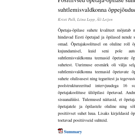
suhtlemisvaldkonna õppejõudu
Kristi Palk, Liina Lepp, Äli Leijen
Õpetaja-õpilase suhete kvaliteet mõjutab n
hindavad Eesti õpetajad ja õpilased nende 
omad. Õpetajakoolitusel on oluline roll õ
kujundamisel, kuid seni pole autori
suhtlemisvaldkonna teemasid õpetavate õpp
suhetest. Uurimuse eesmärk oli välja selg
suhtlemisvaldkonna teemasid õpetavate õp
suhete olulisusest ning teguritest ja tegevu
poolstruktureeritud intervjuudega 16 s
õpetajakoolituse üliõpilasi õpetavad. Andm
sisuanalüüsi. Tulemused näitasid, et õpetaj
õpetajatele ja õpilastele oluline ning sõ
positiivset suhet luua. Lisaks kirjeldasid 
toetavad positiivseid suhteid.
Summary