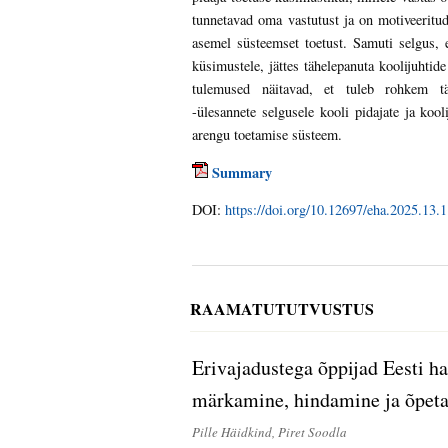
tunnetavad oma vastutust ja on motiveeritud
asemel süsteemset toetust. Samuti selgus, e
küsimustele, jättes tähelepanuta koolijuhti
tulemused näitavad, et tuleb rohkem tä
-ülesannete selgusele kooli pidajate ja kool
arengu toetamise süsteem.
Summary
DOI:
https://doi.org/10.12697/eha.2025.13.1
RAAMATUTUTVUSTUS
Erivajadustega õppijad Eesti h
märkamine, hindamine ja õpet
Pille Häidkind, Piret Soodla