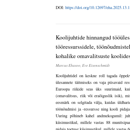
DOI:
https://doi.org/10.12697/eha.2025.13.1
Koolijuhtide hinnangud tööüles
tööressurssidele, töönõudmistel
kohalike omavalitsuste koolide
Marcus Ehasoo, Eve Eisenschmidt
Koolijuhtidel on keskne roll tagada õppekv
ülesannete täitmiseks on vaja piisavaid res
Euroopa riikide seas üks suurimaid, kui
(omavalitsus, riik või eraõiguslik isik),
eesmärk on selgitada välja, kuidas üldhar
töönõudmisi ja -ressursse ning kooli pidaja
Uuring põhineb kahel andmekogumil: juht
küsimustikul, millele vastas 88 munitsipaa
pidaja toetuse küsimustikul, millele vastas 6