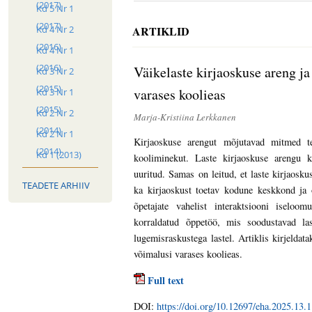
(2017)
Kd 5 Nr 1
(2017)
ARTIKLID
Kd 4 Nr 2
(2016)
Kd 4 Nr 1
(2016)
Väikelaste kirjaoskuse areng ja
Kd 3 Nr 2
(2015)
varases koolieas
Kd 3 Nr 1
(2015)
Kd 2 Nr 2
Marja-Kristiina Lerkkanen
(2014)
Kd 2 Nr 1
Kirjaoskuse arengut mõjutavad mitmed te
(2014)
Kd 1 (2013)
kooliminekut. Laste kirjaoskuse arengu ke
uuritud. Samas on leitud, et laste kirjaosk
TEADETE ARHIIV
ka kirjaoskust toetav kodune keskkond ja õ
õpetajate vahelist interaktsiooni iseloom
korraldatud õppetöö, mis soodustavad las
lugemisraskustega lastel. Artiklis kirjeldata
võimalusi varases koolieas.
Full text
DOI:
https://doi.org/10.12697/eha.2025.13.1