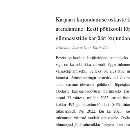
Karjääri kujundamise oskuste 
arendamine: Eesti põhikooli lõp
gümnasistide karjääri kujunda
Triin Liin, Lisette Laur, Karin Täht
Eestis on koolide karjääriõppe toetamiseks
vaja on ka sobilikku vahendit õppe tulemus
väljaselgitamiseks. Selleks on alustatud 
loomist. Siinse uuringu eesmärk oli küsimu
anda esmane ülevaade põhikooli lõpetajate
Õpilaste karjääripädevuste uurimiseks ka
aastal 23 väitest, millele 2023. aastal lis
kokku 492 gümnaasiumiõpilast (61% tütarl
tütarlapsed). Nii 2022. kui ka 2023. aas
tulemused viitasid mudeli sobivusele. Õpila
hinnangud jäid vahemikku "pigem pinnapeal