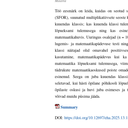
Määttä
Töö eesmärk on leida, kuidas on seotud sp
(SFOR), suunatud multiplikatiivsete seoste
kuuendas klassis; kas kuuenda klassi tul
lõpueksami tulemusega ning kas esineb
matemaatikahuvis. Uuringus osalejad (n = 10
lugemis- ja matemaatikapädevuse testi nin
klassi näitajad olid omavahel positiivse
kasutamine, matemaatikapädevus kui ka
matemaatika lõpueksami tulemusega, viim
tüdrukute matemaatikaoskused poiste omade
esinenud. Seega on juba kuuendas klassis
seletavad, kui hästi õpilane põhikooli lõpu
õpilaste oskusi ja huvi juba esimeses ja 
võivad muidu püsima jääda.
Summary
DOI:
https://doi.org/10.12697/eha.2025.13.1