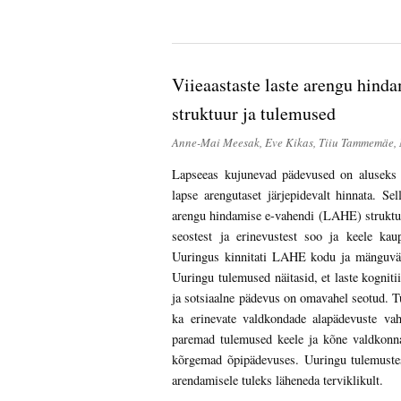
Viieaastaste laste arengu hin
struktuur ja tulemused
Anne-Mai Meesak, Eve Kikas, Tiiu Tammemäe, M
Lapseeas kujunevad pädevused on aluseks e
lapse arengutaset järjepidevalt hinnata. Se
arengu hindamise e-vahendi (LAHE) struktuu
seostest ja erinevustest soo ja keele ka
Uuringus kinnitati LAHE kodu ja mänguvälj
Uuringu tulemused näitasid, et laste kogniti
ja sotsiaalne pädevus on omavahel seotud. 
ka erinevate valdkondade alapädevuste vah
paremad tulemused keele ja kõne valdkonna
kõrgemad õpipädevuses. Uuringu tulemustest
arendamisele tuleks läheneda terviklikult.