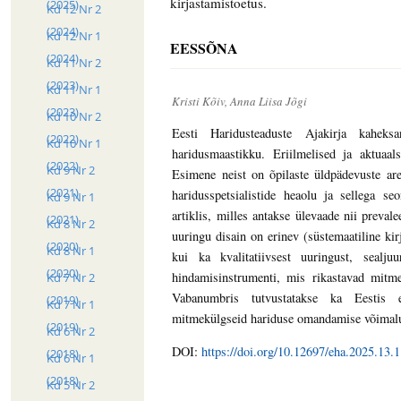
kirjastamistoetus.
(2025)
Kd 12 Nr 2
(2024)
Kd 12 Nr 1
EESSÕNA
(2024)
Kd 11 Nr 2
(2023)
Kd 11 Nr 1
Kristi Kõiv, Anna Liisa Jõgi
(2023)
Kd 10 Nr 2
Eesti Haridusteaduste Ajakirja kaheks
(2022)
Kd 10 Nr 1
haridusmaastikku. Eriilmelised ja aktuaa
(2022)
Kd 9 Nr 2
Esimene neist on õpilaste üldpädevuste a
(2021)
haridusspetsialistide heaolu ja sellega 
Kd 9 Nr 1
artiklis, milles antakse ülevaade nii prevalee
(2021)
Kd 8 Nr 2
uuringu disain on erinev (süstemaatiline kir
(2020)
Kd 8 Nr 1
kui ka kvalitatiivsest uuringust, sealju
(2020)
hindamisinstrumenti, mis rikastavad mitme
Kd 7 Nr 2
Vabanumbris tutvustatakse ka Eestis 
(2019)
Kd 7 Nr 1
mitmekülgseid hariduse omandamise võimalus
(2019)
Kd 6 Nr 2
DOI:
https://doi.org/10.12697/eha.2025.13.1
(2018)
Kd 6 Nr 1
(2018)
Kd 5 Nr 2