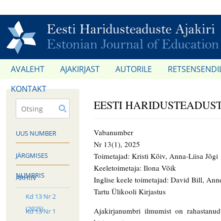
AVALEHT
AJAKIRJAST
AUTORILE
RETSENSENDI
KONTAKT
EESTI HARIDUSTEADUSTE 
Vabanumber
UUS NUMBER
Nr 13(1), 2025
JÄRGMISES
Toimetajad: Kristi Kõiv, Anna-Liisa Jõgi
Keeletoimetaja: Ilona Võik
NUMBRIS
ARHIIV
Inglise keele toimetajad: David Bill, An
Tartu Ülikooli Kirjastus
Kd 13 Nr 2
(2025)
Ajakirjanumbri ilmumist on rahastanud
Kd 13 Nr 1