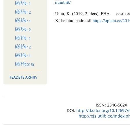
numbrit/
(2017)
Kd 5 Nr 1
(2017)
Kd 4 Nr 2
Uibu, K. (2019, 2. dets). EHA — eestikee
(2016)
Külastatud aadressil
https://opleht.ee/20
Kd 4 Nr 1
(2016)
Kd 3 Nr 2
(2015)
Kd 3 Nr 1
(2015)
Kd 2 Nr 2
(2014)
Kd 2 Nr 1
(2014)
Kd 1 (2013)
TEADETE ARHIIV
ISSN: 2346-562X
DOI:
http://dx.doi.org/10.12697
http://ojs.utlib.ee/index.