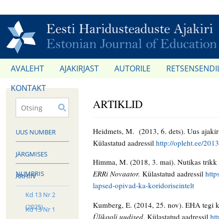
AVALEHT
AJAKIRJAST
AUTORILE
RETSENSENDI
KONTAKT
ARTIKLID
Heidmets, M. (2013, 6. dets). Uus ajakiri
UUS NUMBER
Külastatud aadressil
http://opleht.ee/2013
JÄRGMISES
Himma, M. (2018, 3. mai). Nutikas trikk 
ERRi Novaator.
Külastatud aadressil
http
NUMBRIS
ARHIIV
lapsed-opivad-ka-koridoriseintelt
Kd 13 Nr 2
Kumberg, E. (2014, 25. nov). EHA tegi k
(2025)
Kd 13 Nr 1
Ülikooli uudised
. Külastatud aadressil
ht