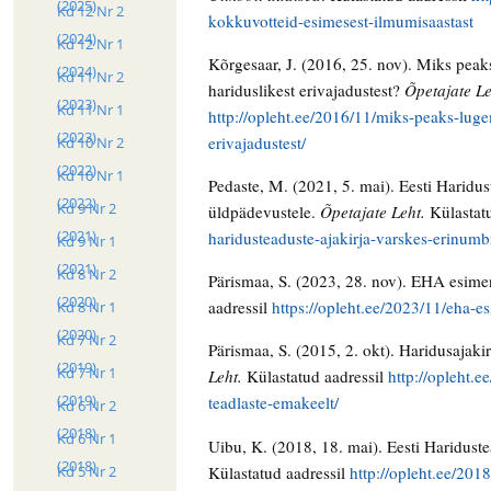
(2025)
Kd 12 Nr 2
kokkuvotteid-esimesest-ilmumisaastast
(2024)
Kd 12 Nr 1
Kõrgesaar, J. (2016, 25. nov). Miks peak
(2024)
Kd 11 Nr 2
hariduslikest erivajadustest?
Õpetajate Le
(2023)
Kd 11 Nr 1
http://opleht.ee/2016/11/miks-peaks-lugem
(2023)
erivajadustest/
Kd 10 Nr 2
(2022)
Kd 10 Nr 1
Pedaste, M. (2021, 5. mai). Eesti Haridu
(2022)
Kd 9 Nr 2
üldpädevustele.
Õpetajate Leht.
Külastat
(2021)
haridusteaduste-ajakirja-varskes-erinum
Kd 9 Nr 1
(2021)
Kd 8 Nr 2
Pärismaa, S. (2023, 28. nov). EHA esi
(2020)
aadressil
https://opleht.ee/2023/11/eha-
Kd 8 Nr 1
(2020)
Kd 7 Nr 2
Pärismaa, S. (2015, 2. okt). Haridusajaki
(2019)
Kd 7 Nr 1
Leht.
Külastatud aadressil
http://opleht.e
(2019)
teadlaste-emakeelt/
Kd 6 Nr 2
(2018)
Kd 6 Nr 1
Uibu, K. (2018, 18. mai). Eesti Haridus
(2018)
Külastatud aadressil
http://opleht.ee/201
Kd 5 Nr 2